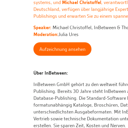
systems, und
Michael Christoffel
, verantwortl
Deutschland, verfügen über langjährige Exper
Publishings und erwarten Sie zu einem spann
Speaker:
Michael Christoffel, InBetween & T
Moderation:
Julia Ures
Aufzeichnung ansehen
Über InBetween:
InBetween GmbH gehört zu den weltweit füh
Publishing. Bereits 30 Jahre steht InBetween
Database-Publishing. Die Standard-Software I
formatunabhängig Kataloge, Broschüren, Daten
unterschiedlichsten Ausgabeformaten. Mit InBe
Vertrieb sowie technische Dokumentation unte
erstellen. Sie sparen Zeit, Kosten und Nerven.